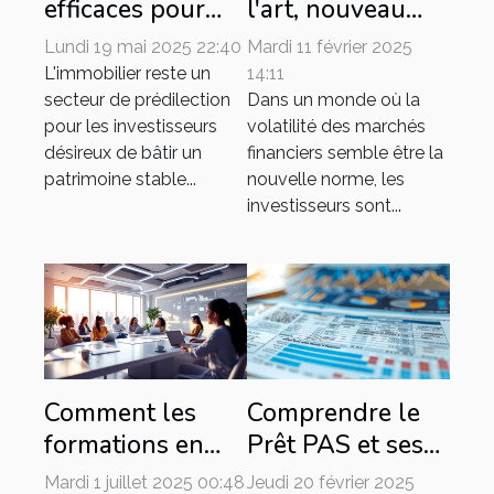
efficaces pour
l'art, nouveau
diversifier un
refuge financier
Lundi 19 mai 2025 22:40
Mardi 11 février 2025
portefeuille
L'immobilier reste un
14:11
d'investissement
secteur de prédilection
Dans un monde où la
pour les investisseurs
volatilité des marchés
en immobilier
désireux de bâtir un
financiers semble être la
patrimoine stable...
nouvelle norme, les
investisseurs sont...
Comment les
Comprendre le
formations en
Prêt PAS et ses
ligne peuvent
taux en détail
Mardi 1 juillet 2025 00:48
Jeudi 20 février 2025